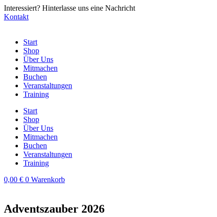
Zum
Interessiert? Hinterlasse uns eine Nachricht
Inhalt
Kontakt
springen
Start
Shop
Über Uns
Mitmachen
Buchen
Veranstaltungen
Training
Start
Shop
Über Uns
Mitmachen
Buchen
Veranstaltungen
Training
0,00
€
0
Warenkorb
Adventszauber 2026